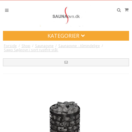
KATEGORIER
Forside
/
Shop
/
Saunaovne
/
Saunaovne - Almindelige
/
Sawo Søjleovn i sort rustfrit stål.