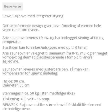
Beskrivelse
Sawo Søjleovn med integreret styring.
Det søjleformede design giver jævn fordeling af varmen hele
vejen rundt om ovnen.
Arie saunaovn leveres i 9 kw. og har indbygget styring af tid og
temperatur.
Starttiden kan forsinkes/udskydes med op til 6 timer.
Arie saunaovn er velegnet til saunarum fra 8-15 m3. og er meget
kompakt og dermed pladsbesparende i forhold til andre
søjleovne.
Saunaovnen leveres med justerbare ben, så man kan
kompenserer for ujævnt underlag.
Højde: 90 cm.
Diameter: 30 cm.
Stenmagasin ca. 50 kg. (sten medfølger ikke)
Tilslutning: 400 volt - 16 amp.
BEMÆRK: Søjleovne stiller større krav til frisklufttilførslen end
almindelige ovne.