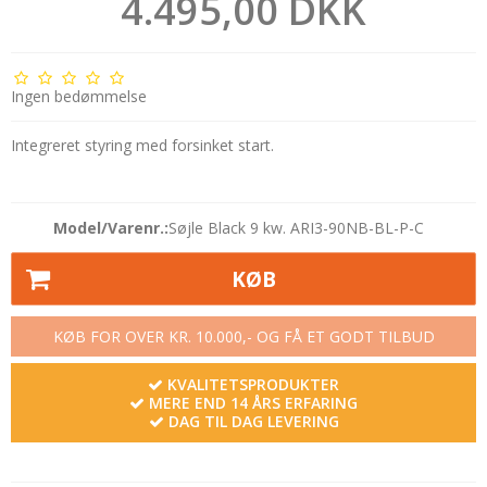
4.495,00 DKK
Ingen bedømmelse
Integreret styring med forsinket start.
Model/Varenr.:
Søjle Black 9 kw. ARI3-90NB-BL-P-C
KØB
KØB FOR OVER KR. 10.000,- OG FÅ ET GODT TILBUD
KVALITETSPRODUKTER
MERE END 14 ÅRS ERFARING
DAG TIL DAG LEVERING