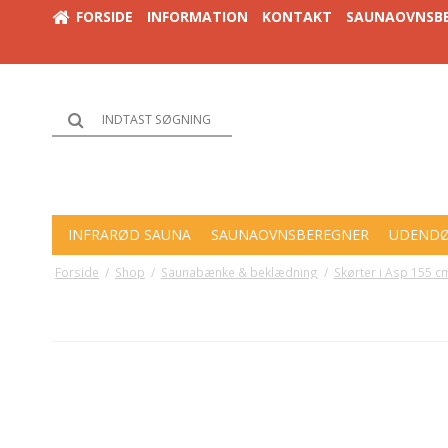
FORSIDE
INFORMATION
KONTAKT
SAUNAOVNSB
INFRARØD SAUNA
SAUNAOVNSBEREGNER
UDENDØ
Forside
/
Shop
/
Saunabænke & beklædning
/
Skørter i Asp 155 c