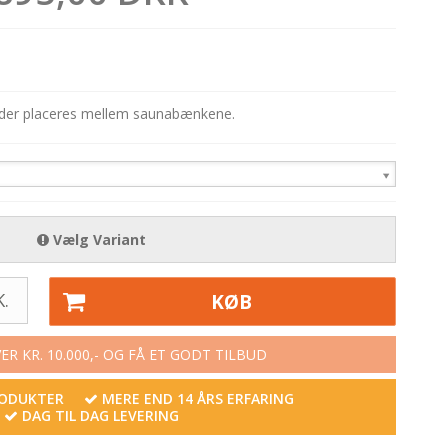
r der placeres mellem saunabænkene.
Vælg Variant
.
KØB
R KR. 10.000,- OG FÅ ET GODT TILBUD
RODUKTER
MERE END 14 ÅRS ERFARING
DAG TIL DAG LEVERING