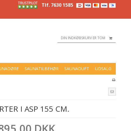
Tlf. 7630 1585
DIN INDKØBSKURV ER TOM
UNADØRE
SAUNATILBEHØR
SAUNADUFT
UDSALG
RTER I ASP 155 CM.
895,00 DKK