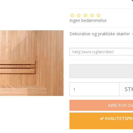
Ingen bedømmelse
Dekorative og praktiske skørte
Vælg Sauna ryglæn/skørt
STK
KØB FOR OVE
KVALITETSP