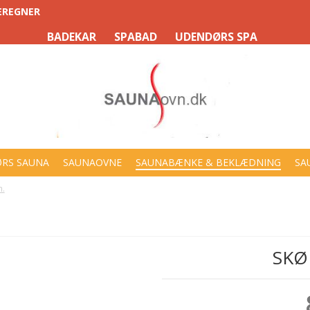
EREGNER
BADEKAR
SPABAD
UDENDØRS SPA
RS SAUNA
SAUNAOVNE
SAUNABÆNKE & BEKLÆDNING
SA
m.
SKØ