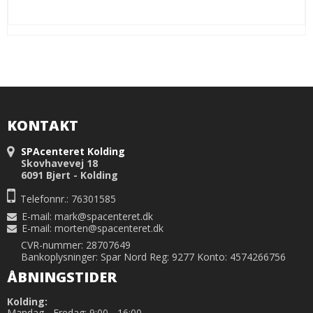
KONTAKT
SPAcenteret Kolding
Skovhavevej 18
6091 Bjert - Kolding
Telefonnr.: 76301585
E-mail
:
mark@spacenteret.dk
E-mail
:
morten@spacenteret.dk
CVR-nummer: 28707649
Bankoplysninger: Spar Nord Reg: 9277 Konto: 4574266756
ÅBNINGSTIDER
Kolding:
Mandag - Fredag: 9:00 - 16:00