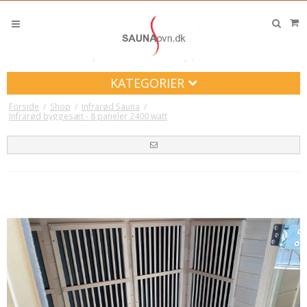
KATEGORIER
Forside
/
Shop
/
Infrarød Sauna
/
Infrarød byggesæt - 8 paneler 2400 watt