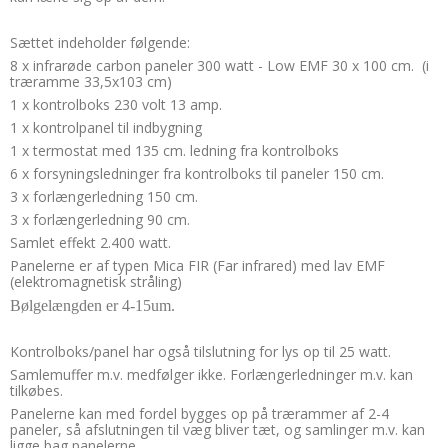
Sættet indeholder følgende:
8 x infrarøde carbon paneler 300 watt - Low EMF 30 x 100 cm. (i
træramme 33,5x103 cm)
1 x kontrolboks 230 volt 13 amp.
1 x kontrolpanel til indbygning
1 x termostat med 135 cm. ledning fra kontrolboks
6 x forsyningsledninger fra kontrolboks til paneler 150 cm.
3 x forlængerledning 150 cm.
3 x forlængerledning 90 cm.
Samlet effekt 2.400 watt.
Panelerne er af typen Mica FIR (Far infrared) med lav EMF
(elektromagnetisk stråling)
Bølgelængden er 4-15um.
Kontrolboks/panel har også tilslutning for lys op til 25 watt.
Samlemuffer m.v. medfølger ikke. Forlængerledninger m.v. kan
tilkøbes.
Panelerne kan med fordel bygges op på trærammer af 2-4
paneler, så afslutningen til væg bliver tæt, og samlinger m.v. kan
ligge bag panelerne.