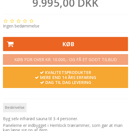
9.995,00 DKK
Ingen bedømmelse
KØB
KØB FOR OVER KR. 10.000,- OG FÅ ET GODT TILBUD
KVALITETSPRODUKTER
MERE END 14 ÅRS ERFARING
DAG TIL DAG LEVERING
Beskrivelse
Byg selv infrarød sauna til 3-4 personer.
Panelerne er indbygget i Hemlock trærammer, som gør at man
kan læne sig op af dem.