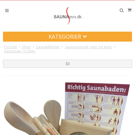
KATEGORIER
Forside
/
Shop
/
Saunatilbehør
/
Saunaspande, pøs og øser
/
Saunasæt 10 dele.