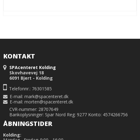
KONTAKT
SPAcenteret Kolding
Skovhavevej 18
6091 Bjert - Kolding
Telefonnr.: 76301585
E-mail
:
mark@spacenteret.dk
E-mail
:
morten@spacenteret.dk
CVR-nummer: 28707649
Bankoplysninger: Spar Nord Reg: 9277 Konto: 4574266756
ÅBNINGSTIDER
Kolding:
Mandag - Fredag: 9:00 - 16:00